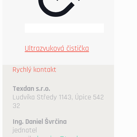
Ultrazvuková čistička
Rychlý kontakt
Texdan s.r.o.
Ludvíka Středy 1143, Úpice 542
32
Ing. Daniel Švrčina
jednatel