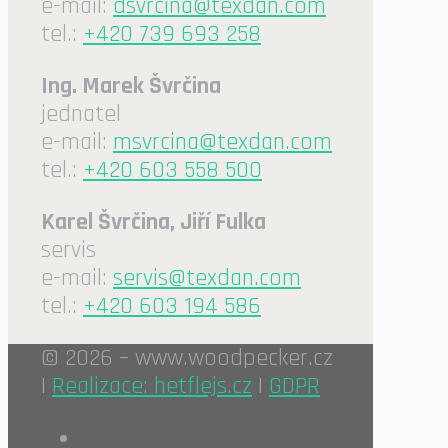
e-mail:
dsvrcina@texdan.com
tel.:
+420 739 693 258
Ing. Marek Švrčina
jednatel
e-mail:
msvrcina@texdan.com
tel.:
+420 603 558 500
Karel Švrčina, Jiří Fulka
servis
e-mail:
servis@texdan.com
tel.:
+420 603 194 586
© 2026 – www.woodpecker.cz
|
Realizace: hetflejs.cz
|
GDPR