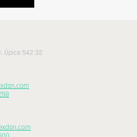
, Úpice 542 32
exdan.com
258
exdan.com
500