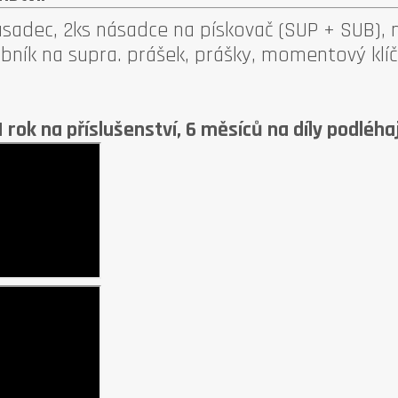
ásadec, 2ks násadce na pískovač (SUP + SUB), 
obník na supra. prášek, prášky, momentový klíč
 1 rok na příslušenství, 6 měsíců na díly podléha