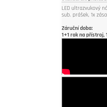
LED ultrazvukový n
sub. prášek, 1x zás
Záruční doba:
1+1 rok na přístroj,