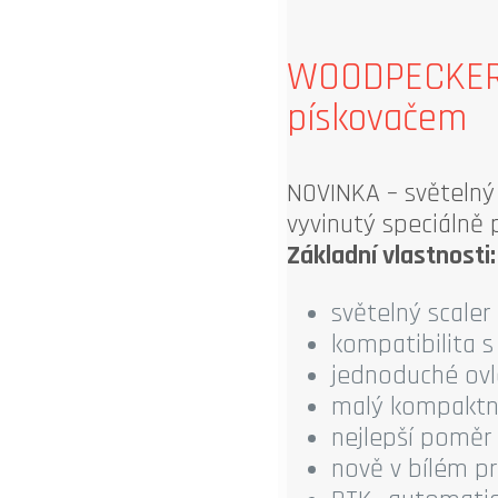
WOODPECKER A
pískovačem
NOVINKA – světelný
vyvinutý speciálně
Základní vlastnosti:
světelný scaler
kompatibilita 
jednoduché ovl
malý kompaktní
nejlepší poměr
nově v bílém p