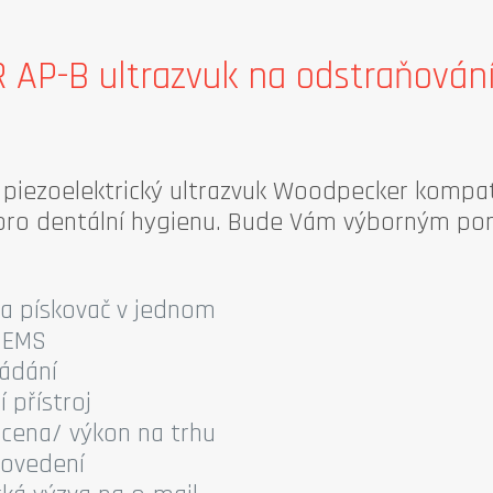
P-B ultrazvuk na odstraňování 
 piezoelektrický ultrazvuk Woodpecker kompat
 pro dentální hygienu. Bude Vám výborným pom
 a pískovač v jednom
s EMS
ádání
 přístroj
 cena/ výkon na trhu
rovedení