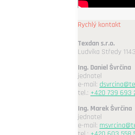
Rychlý kontakt
Texdan s.r.o.
Ludvíka Středy 1143
Ing. Daniel Švrčina
jednatel
e-mail:
dsvrcina@t
tel.:
+420 739 693 
Ing. Marek Švrčina
jednatel
e-mail:
msvrcina@t
tel.:
+420 603 558 