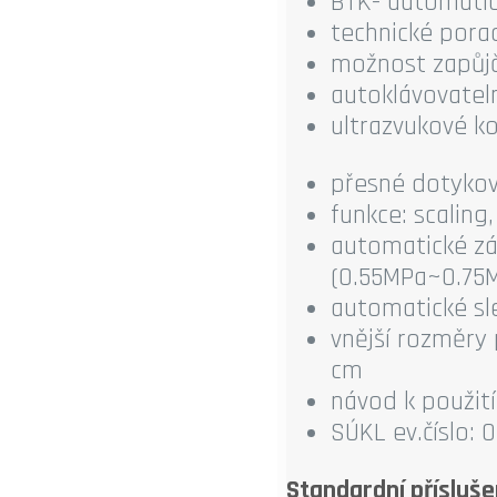
BTK- automatic
technické porad
možnost zapůjč
autoklávovateln
ultrazvukové k
přesné dotykov
funkce: scaling,
automatické zá
(0.55MPa~0.75
automatické sl
vnější rozměry 
cm
návod k použití
SÚKL ev.číslo: 
Standardní přísluše