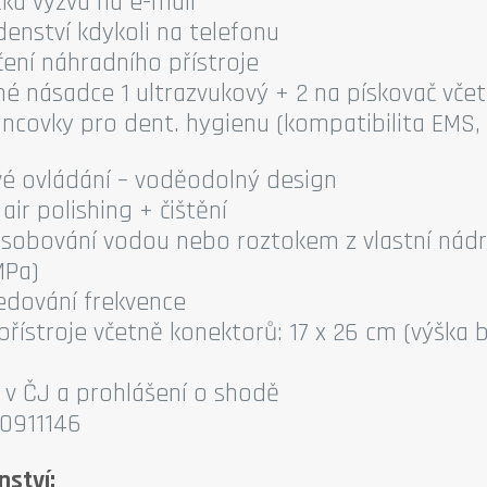
ká výzva na e-mail
enství kdykoli na telefonu
ení náhradního přístroje
é násadce 1 ultrazvukový + 2 na pískovač včet
oncovky pro dent. hygienu (kompatibilita EMS
é ovládání – voděodolný design
 air polishing + čištění
sobování vodou nebo roztokem z vlastní nádržk
MPa)
edování frekvence
přístroje včetně konektorů: 17 x 26 cm (výška b
 v ČJ a prohlášení o shodě
00911146
nství: